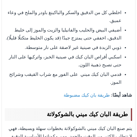
اخلطي كل من الدقيق والسكر والباكينغ باودر والملح في وعاء
عميق.
أضيفي البيض والحليب والفانيليا والزيت والموز إلى خليط
الدقيق، اخفقي حتى يمتزج جيدًا (قد يكون الخليط متكتلًا قليلًا).
ذوبي الزبدة في صينية غير لاصقة على نار متوسطة.
اسكبي أقراص البان كيك في صينية الخبز، واتركيها على النار
حتى تصبح ذهبية اللون.
قدمي البان كيك ميني على الفور مع شراب القيقب وشرائح
الموز.
شاهد أيضًا:
طريقة بان كيك مضبوطة
طريقة البان كيك ميني بالشوكولاتة
يتم صنع البان كيك ميني بالشوكولاتة بخطوات سهلة وبسيطة، فهي
لا تتطلب الكثير من الوقت والجهد، ومن مكوناتها الأساسية الدقيق