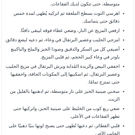
متوسطة، حتى تتكون لديك الفقاعات.
اهرسي التوت بسطح الملعقة ثم اتركيه يُطهى لمدة خمس
دقائق حتى يتماسك.
ارفعي المزيج عن النار، وضعي غطاء فوقه ليبقى دافئًا.
امزجي الحليب وعصير البرتقال في وعاء، ثم دعيه لبضع دقائق.
أضيفي كل من السكر والدقيق وصودا الخبز والملح والباكينغ
باودر في وعاء كبير الحجم، ثم قلبي المزيج.
اخفقي البيض والزبدة المُذابة وبرش البرتقال في مزيج الحليب
وعصير البرتقال، ثم اسكبيها إلى المكونات الجافة، واخفقيها
حتى تمتزج تمامًا.
سخني صينية الخبز على نار متوسطة، ثم ادهنيها بالقليل من
الزيت.
ضعي ربع كوب من الخليط على صينية الخبز، واتركيها حتى
تظهر الفقاعات في الأعلى.
قلبي الفطائر، ثم دعيها تُطهى حتى يصبح لونها بنيًا ذهبيًا على
الجانب الآخر.