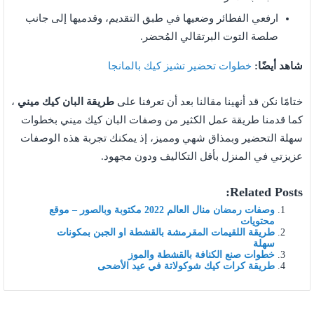
ارفعي الفطائر وضعيها في طبق التقديم، وقدميها إلى جانب
صلصة التوت البرتقالي المُحضر.
شاهد أيضًا:
خطوات تحضير تشيز كيك بالمانجا
ختامًا نكن قد أنهينا مقالنا بعد أن تعرفنا على
طريقة البان كيك ميني
،
كما قدمنا طريقة عمل الكثير من وصفات البان كيك ميني بخطوات
سهلة التحضير وبمذاق شهي ومميز، إذ يمكنك تجربة هذه الوصفات
عزيزتي في المنزل بأقل التكاليف ودون مجهود.
Related Posts:
وصفات رمضان منال العالم 2022 مكتوبة وبالصور – موقع
محتويات
طريقة اللقيمات المقرمشة بالقشطة او الجبن بمكونات
سهلة
خطوات صنع الكنافة بالقشطة والموز
طريقة كرات كيك شوكولاتة في عيد الأضحى