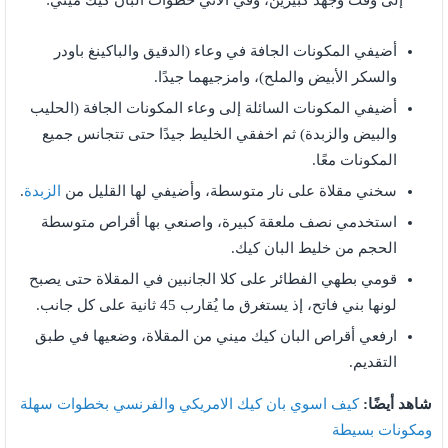
إلى وقت وجهد كبيرين، وفي الآتي خطوات البان كيك ميني:
أضيفي المكونات الجافة في وعاء (الدقيق والباكينغ باودر
والسكر الأبيض والملح)، وامزجيهما جيدًا.
أضيفي المكونات السائلة إلى وعاء المكونات الجافة (الحليب
والبيض والزبدة) ثم اخفقي الخليط جيدًا حتى تتجانس جميع
المكونات معًا.
سخني مقلاة على نار متوسطة، وأضيفي لها القليل من
الزبدة
.
استخدمي نصف ملعقة كبيرة، واصنعي بها أقراص متوسطة
الحجم من خليط البان كيك.
قومي بطهي الفطائر على كلا الجانبين في المقلاة حتى يصبح
لونها بني فاتح، إذ يستغرق ما يُقارب 45 ثانية على كل جانب.
ارفعي أقراص البان كيك ميني من المقلاة، وضعيها في طبق
التقديم.
شاهد أيضًا:
كيف اسوي بان كيك الامريكي والفرنسي بخطوات سهلة
ومكونات بسيطة