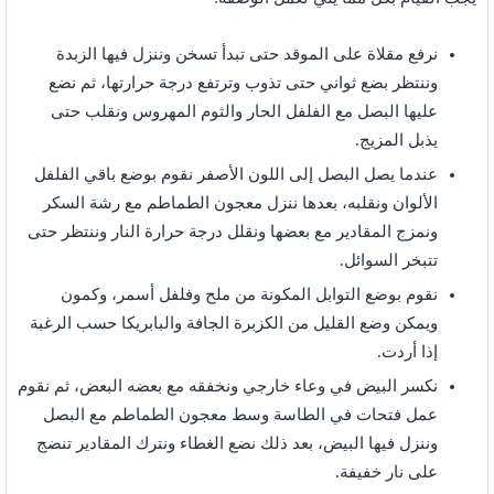
نرفع مقلاة على الموقد حتى تبدأ تسخن وننزل فيها الزبدة
وننتظر بضع ثواني حتى تذوب وترتفع درجة حرارتها، ثم نضع
عليها البصل مع الفلفل الحار والثوم المهروس ونقلب حتى
يذبل المزيج.
عندما يصل البصل إلى اللون الأصفر نقوم بوضع باقي الفلفل
الألوان ونقلبه، بعدها ننزل معجون الطماطم مع رشة السكر
ونمزج المقادير مع بعضها ونقلل درجة حرارة النار وننتظر حتى
تتبخر السوائل.
نقوم بوضع التوابل المكونة من ملح وفلفل أسمر، وكمون
ويمكن وضع القليل من الكزبرة الجافة والبابريكا حسب الرغبة
إذا أردت.
نكسر البيض في وعاء خارجي ونخفقه مع بعضه البعض، ثم نقوم
عمل فتحات في الطاسة وسط معجون الطماطم مع البصل
وننزل فيها البيض، بعد ذلك نضع الغطاء ونترك المقادير تنضج
على نار خفيفة.