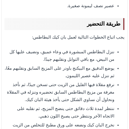
عصير نصف ليمونة صغيرة.
طريقة التحضير
يجب اتباع الخطوات التالية لعمل بان كيك البطاطس:
ننزل البطاطس المبشورة في وعاء عميق، ونضيف عليها كل
من البيض، مع باقي التوابل ونقلبهم جيدًا.
يوضع الدقيق مع البيكنج باودر على المزيج السابق ونقلبهم معًا،
ثم ننزل عليه عصير الليمون.
نرفع مقلاة فيها القليل من الزيت حتى تسخن جيدًا، ثم نأخذ
مغرفة من مزيج البطاطس السابق تحضيره وننزله في المقلاة
ونحاول أن نساوي الشكل حتى يأخذ هيئة البان كيك.
ننتظر لمدة ثلاث دقائق حتى ينضج المزيج، ثم نقلبه على
الاتجاه الآخر وننتظر حتى يصبح اللون ذهبي.
نخرج البان كيك ونضعه على ورق مطبخ للتخلص من الزيت