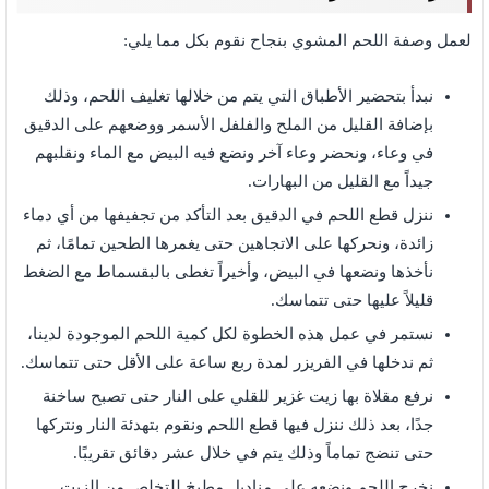
لعمل وصفة اللحم المشوي بنجاح نقوم بكل مما يلي:
نبدأ بتحضير الأطباق التي يتم من خلالها تغليف اللحم، وذلك
بإضافة القليل من الملح والفلفل الأسمر ووضعهم على الدقيق
في وعاء، ونحضر وعاء آخر ونضع فيه البيض مع الماء ونقلبهم
جيداً مع القليل من البهارات.
ننزل قطع اللحم في الدقيق بعد التأكد من تجفيفها من أي دماء
زائدة، ونحركها على الاتجاهين حتى يغمرها الطحين تمامًا، ثم
نأخذها ونضعها في البيض، وأخيراً تغطى بالبقسماط مع الضغط
قليلاً عليها حتى تتماسك.
نستمر في عمل هذه الخطوة لكل كمية اللحم الموجودة لدينا،
ثم ندخلها في الفريزر لمدة ربع ساعة على الأقل حتى تتماسك.
نرفع مقلاة بها زيت غزير للقلي على النار حتى تصبح ساخنة
جدًا، بعد ذلك ننزل فيها قطع اللحم ونقوم بتهدئة النار ونتركها
حتى تنضج تماماً وذلك يتم في خلال عشر دقائق تقريبًا.
نخرج اللحم ونضعه على مناديل مطبخ للتخلص من الزيت