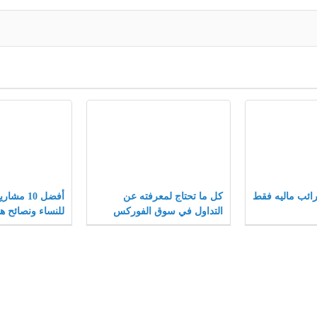
ائب ماليه فقط
كل ما تحتاج لمعرفته عن
أفضل 10 م
التداول في سوق الفوركس
للنساء ونصائح ها
المشاريع الصغير