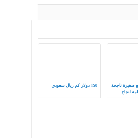
شاريع صغيرة ناجحة
150 دولار كم ريال سعودي
مة لنجاح
ة