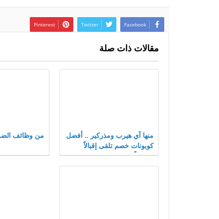
Pinterest
Twitter
Facebook
مقالات ذات صلة
منها آي هيرب ومذركير .. أفضل
من وظائف الضر
كوبونات خصم تلقى إقبالاً
متزايداً بعام 2021