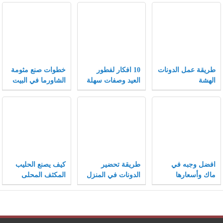
طريقة عمل الدونات
10 افكار لفطور
خطوات صنع مثومة
الهشة
العيد وصفات سهلة
الشاورما في البيت
وسريعة لفطور
مميز
افضل وجبه في
طريقة تحضير
كيف يصنع الحليب
ماك وأسعارها
الدونات في المنزل
المكثف المحلى
مثل المحلات
وفيما يستخدم