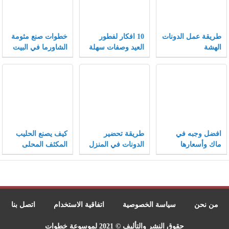
طريقة عمل الدونات
10 افكار لفطور
خطوات صنع مثومة
الهشة
العيد وصفات سهلة
الشاورما في البيت
وسريعة لفطور
مميز
افضل وجبه في
طريقة تحضير
كيف يصنع الحليب
ماك وأسعارها
الدونات في المنزل
المكثف المحلى
مثل المحلات
وفيما يستخدم
من نحن
سياسة الخصوصية
اتفاقية الاستخدام
اتصل بنا
حقوق النشر والتأليف © 2021 لموسوعة خطوات