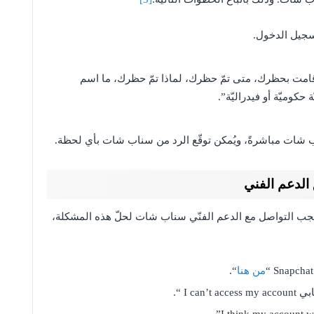
تسجيل الدخول.
ّة قامت بحظرك، متى تمّ حظرك، لماذا تمّ حظرك، ما اسم
كوميّة أو فيدراليّة”.
لدعم الفني
يجب التواصل مع الدعم الفنّي سناب شات لحلّ هذه المشكلة،
من هنا
“.
I  “.