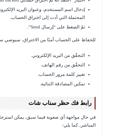
اختيار” أعتقد أنّه تمّ اختراق حسابي I think my account was hacked”.
إدخال اسم المستخدم، وعنوان البريد الإلكترو
المحتملة التي أدت إلى اختراق الحساب.
ثمّ الضغط على “إرسال Send”.
للحفاظ على الحساب آمنًا من الاختراق، سيوصي س
التحقّق من البريد الإلكتروني.
التحقّق من رقم الهاتف.
تغيير كلمة مرور الحساب.
تمكين المصادقة الثنائية.
رابط فك حظر سناب شات
في حال مواجهة أي صعوبة فيما سبق، يمكن است
المباشر، كما يلي: