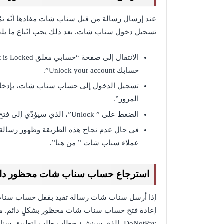
تسجيل دخول سناب شات. بعد ذلك يجب اتّباع ما يلي
الانتقال إلى صفحة “حسابي مغلق My Account is Locked”، “
حسابك Unlock your account”.
تسجيل الدخول إلى حساب سناب شات، بإدخال “ا
المرور”.
الضغط على ” Unlock”، الذي سيؤدّي إلى فتح الحساب، وتسجيل الدخول إليه بشكلٍ طبيعي.
في حال عدم نجاح هذه الطريقة وظهور رسالة 
عملاء سناب شات ” من هنا”.
استرجاع حساب سناب شات محظور دائ
إذا أرسل سناب شات رسالة تفيد بقفل حساب سناب شا
إعادة فتح حساب سناب شات محظور بشكلٍ دائم. مع
DoNotPay، الذي سينشئ خطاب طلب لتطبيق سناب شات. وذلك باتّباع الخطوات التّالية: