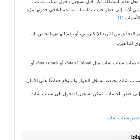
ها لحلّ هذه المشكلة. لكن قبل تسجيل دخول سناب شات
التي أدّت إلى حظر حساب السناب شات، لتلافي حدوثها مرّة
لأسباب:
[1]
التحقّق من البريد الإلكتروني، أو رقم الهاتف الخاص بك.
 للبالغين.
استخدام تطبيق أو مكوّن إضافي للوصول إلى خدمات سناب شات مثل Snap Upload، أو Snap crack، أو
سناب شات يحتفظ بسجّل الجهاز والموقع حفاظًا على الأمان.
دّت إلى حظر الحساب، يمكن تسجيل الدخول إلى سناب شات
 حظر سناب شات
تا