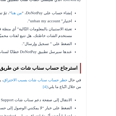
إنشاء حساب على DoNotPay، “
من هنا
“، ثمّ 
اختيار” unban my account”.
تعبئة الاستبيان بالمعلومات التّالية” أي منص
مستخدم الشات خاصّتك، هل تتبع لفئات محميّة ح
الضغط على ” تسجيل وإرسال”.
عندها سيرسل تطبيق DoNotPay خطابًا لسناب شات مباشرةً، ويُمكن توقّع الرد من سناب شات بأي لحظة.
استرجاع حساب سناب شات عن طريق ا
في حال
حظر حساب سناب شات بسبب الاختراق
، 
من خلال اتّباع ما يلي:
[4]
الانتقال إلى صفحة دعم سناب شات Snapchat Support “
الضغط على خيار “لا يمكنني الوصول إلى حسابي can’t access my account