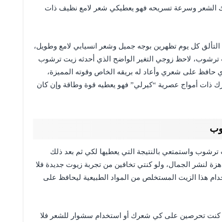
يك الشعر وسرعة تسريحه فهو يعطيكي شعر لامع نظيف ذات
ألق كل يوم تظهرين بوجه جميل وشعر انسيابي لامع وطويل،
 ترشوب، لاحظ زوجي التغير الواضح الذي أحدثه زيت ترشوب
 حافظ على شعري وأعاد له بريقه الخاص وقوته المميزة،
 ذات أمواج عصرية “كيرلي” فهو يعطيه قوة وطاقة وإن كان
وب
شوب واستمتعي بالنتيجة التي يعطيها لكي ثم بعد ذلك
زة لنشر الجمال، ولو كنتي تخافين من تجربة زيوت جديدة فلا
دام هذا الزيت المستخلص من المواد الطبيعية ليحافظ على
 كنت تحرصين على كي شعرك أو استخدام سشوار للشعر فلا