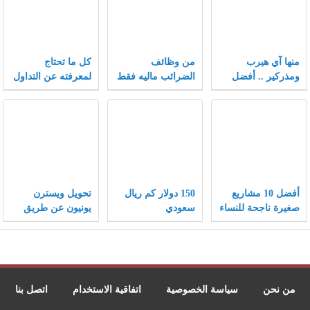
منها آي هيرب
من وظائف
كل ما تحتاج
ومذركير .. أفضل
الضرائب ماليه فقط
لمعرفته عن التداول
كوبونات خصم تلقى
في سوق الفوركس
إقبالاً متزايداً بعام
2021
أفضل 10 مشاريع
150 دولار كم ريال
تحويل ويسترن
صغيرة ناجحة للنساء
سعودي
يونيون عن طريق
ونصائح هامة لنجاح
الفيزا
المشاريع الصغيرة
من نحن
سياسة الخصوصية
اتفاقية الاستخدام
اتصل بنا