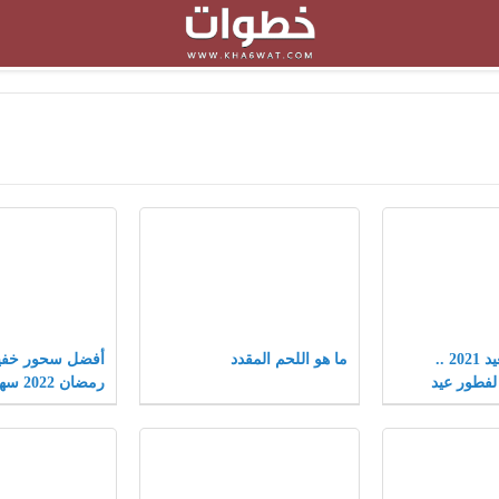
افكار فطور العيد 2021 ..
ما هو اللحم المقدد
أفضل سحور خف
فطور عيد
رمضان 2022 سهل وسريع
14