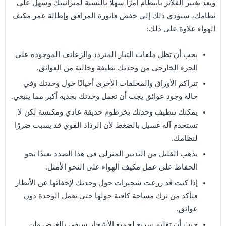
ويعد تغيير الفلاتر بانتظام أمرًا سهلاً بالنسبة لميزانيتك وسهل على
نظامك، سيؤدي ذلك إلى خفض فاتورة المرافق وإطالة عمر مكيف
الهواء علاوة على ذلك:
يجب أن تظل ملفات التيار المتردد والزعانف الموجودة على
الجزء الخارجي من وحدتك نظيفة وخالية من العوائق.
تتراكم الأوراق والمخلفات الأخرى أحيانًا حول وحدتك وفي
حالة وجود عوائق يجب أن تعمل وحدتك بجدية أكبر مما ينبغي.
يمكنك تنظيف وحدتك بخرطوم حديقة عادي ومكنسة لكن لا
تستخدم آلة غسيل بالضغط لأن الرذاذ القوي قد يسبب ضررًا
لنظامك.
يذهب القليل من التدبير المنزلي في هذا الصدد بعيدًا نحو
الحفاظ على عمل مكيف الهواء على النحو الأمثل.
إذا كنت قد زرعت شجيرات حول وحدتك لإخفائها عن الأنظار
فتأكد من ترك مساحة كافية حولها حتى تعمل الوحدة دون
عوائق.
حيث أن تقليم سريع لجميع الأشجار سيفي بالغرض ولن